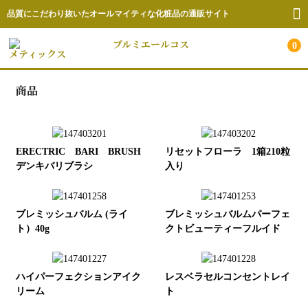
品質にこだわり抜いたオールマイティな化粧品の通販サイト
プルミエールコス
0
メティックス
商品
ホーム
注目商品
商品一覧
ERECTRIC BARI BRUSH
リセットフローラ 1箱210粒
デンキバリブラシ
入り
ショップについて
サロン申込/お問合せ
ブレミッシュバルム (ライ
ブレミッシュバルムパーフェ
ト）40g
クトビューティーフルイド
ハイパーフェクションアイク
レスベラセルコンセントレイ
リーム
ト