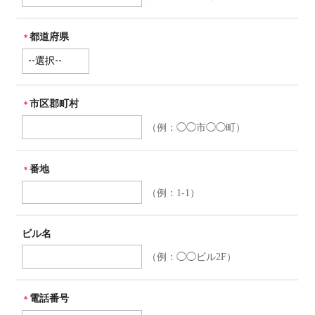
都道府県
＊
市区郡町村
＊
（例：◯◯市◯◯町）
番地
＊
（例：1-1）
ビル名
（例：◯◯ビル2F）
電話番号
＊