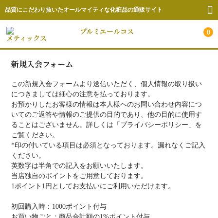
品質にこだわり抜いたオールマイティな化粧品の通販サイト
プルミエールコス
0
メティックス
新規入会フォーム
ホーム
注目商品
この新規入会フォームより送信いただく、個人情報の取り扱い
につきましては細心の注意を払っております。
商品一覧
お預かりしたお客様の情報は本人様へのお問い合わせ内容につ
いてのご返答や情報のご提供の目的であり、他の目的に使用す
ショップについて
ることはございません。詳しくは「プライバシーポリシー」を
ご覧ください。
サロン申込/お問合せ
*印の付いている項目は必須となっております。漏れなくご記入
ください。
英数字は半角での記入をお願いいたします。
当店独自のポイントをご用意しております。
1ポイント1円としてお支払いにご利用いただけます。
初回購入時：1000ポイント付与
お買い物ごと：商品合計額の1%ポイント付与